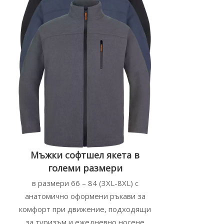
Мъжки софтшел якета в
големи размери
в размери 66 – 84 (3XL-8XL) с
анатомично оформени ръкави за
комфорт при движение, подходящи
за туризъм и ежедневно носене