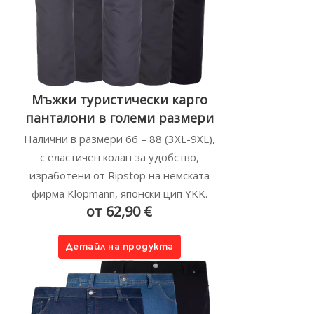
Мъжки туристически карго
панталони в големи размери
Налични в размери 66 – 88 (3XL-9XL),
с еластичен колан за удобство,
изработени от Ripstop на немската
фирма Klopmann, японски цип YKK.
от 62,90 €
Детайл на продукта