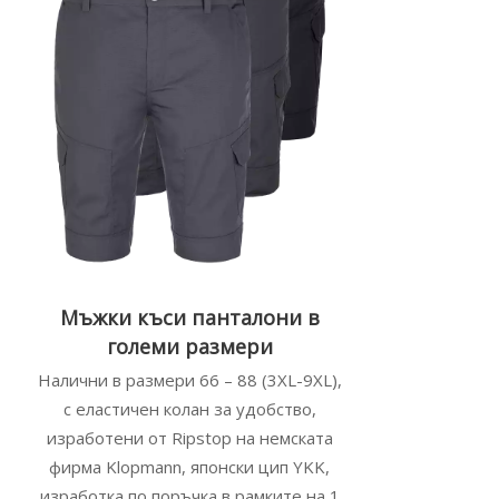
Мъжки къси панталони в
големи размери
Налични в размери 66 – 88 (3XL-9XL),
с еластичен колан за удобство,
изработени от Ripstop на немската
фирма Klopmann, японски цип YKK,
изработка по поръчка в рамките на 1