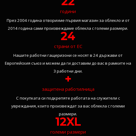
22
години
През 2004 година отворихме първия магазин за облекло и от
2014 година сами произвеждаме облекла с големи размери.
24
страни от ЕС
Нашите работни гащеризони се носят в 24 държави от
Европейския съюз и можем да ги доставим до вас в рамките на
3 работни дни.
+
защитена работилница
С покупката си подкрепяте работата на служители с
увреждания, които произвеждат за вас облекла с големи
размери.
12XL
големи размери