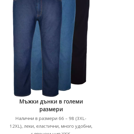
Мъжки дънки в големи
размери
Налични в размери 66 – 98 (3XL-
12XL), леки, еластични, много удобни,
с японски цип YKK.