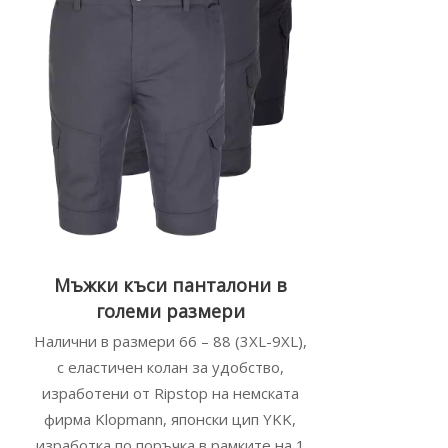
Мъжки къси панталони в
големи размери
Налични в размери 66 – 88 (3XL-9XL),
с еластичен колан за удобство,
изработени от Ripstop на немската
фирма Klopmann, японски цип YKK,
изработка по поръчка в рамките на 1