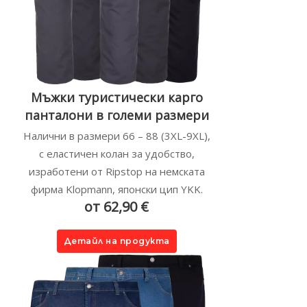
Мъжки туристически карго
панталони в големи размери
Налични в размери 66 – 88 (3XL-9XL),
с еластичен колан за удобство,
изработени от Ripstop на немската
фирма Klopmann, японски цип YKK.
от 62,90 €
Детайл на продукта