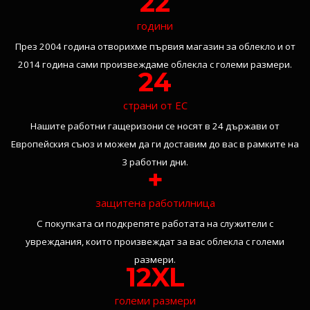
22
години
През 2004 година отворихме първия магазин за облекло и от
2014 година сами произвеждаме облекла с големи размери.
24
страни от ЕС
Нашите работни гащеризони се носят в 24 държави от
Европейския съюз и можем да ги доставим до вас в рамките на
3 работни дни.
+
защитена работилница
С покупката си подкрепяте работата на служители с
увреждания, които произвеждат за вас облекла с големи
размери.
12XL
големи размери