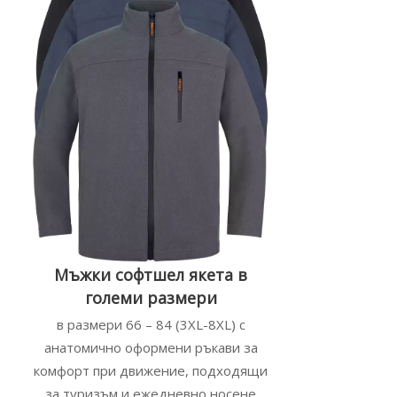
Мъжки софтшел якета в
големи размери
в размери 66 – 84 (3XL-8XL) с
анатомично оформени ръкави за
комфорт при движение, подходящи
за туризъм и ежедневно носене