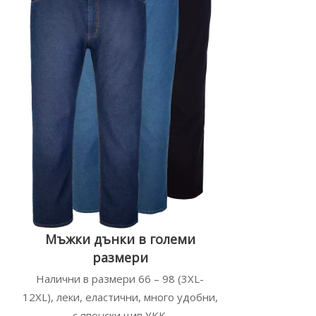
Мъжки дънки в големи
размери
Налични в размери 66 – 98 (3XL-
12XL), леки, еластични, много удобни,
с японски цип YKK.