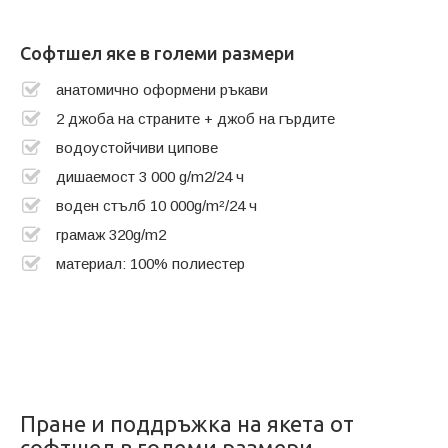
Софтшел яке в големи размери
анатомично оформени ръкави
2 джоба на страните + джоб на гърдите
водоустойчиви ципове
дишаемост 3 000 g/m2/24 ч
воден стълб 10 000g/m²/24 ч
грамаж 320g/m2
материал: 100% полиестер
Пране и поддръжка на якета от
софтшел в големи размери