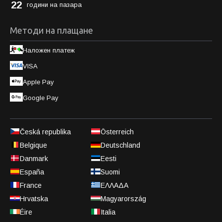
22
години на пазара
Методи на плащане
Наложен платеж
VISA
Apple Pay
Google Pay
Česká republika
Österreich
Belgique
Deutschland
Danmark
Eesti
España
Suomi
France
ΕΛΛΑΔΑ
Hrvatska
Magyarország
Éire
Italia