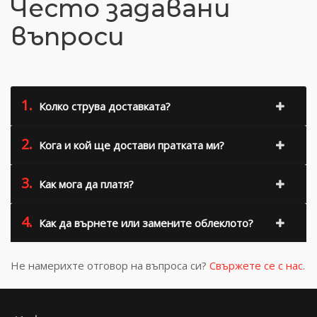
Често задавани
въпроси
1.
Колко струва доставката?
2.
Кога и кой ще достави пратката ми?
3.
Как мога да платя?
4.
Как да върнете или замените облеклото?
Не намерихте отговор на въпроса си?
Свържете се с нас
.